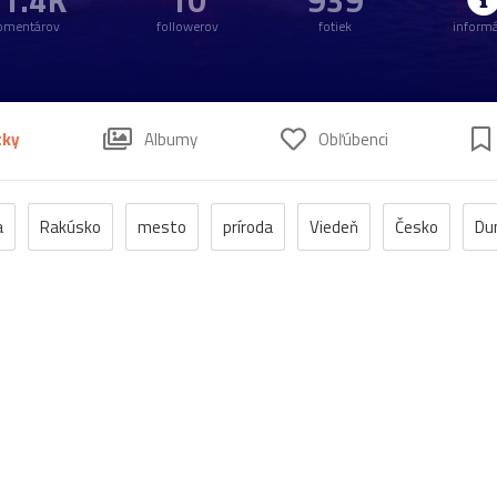
1.4K
10
939
omentárov
followerov
fotiek
informá
tky
Albumy
Obľúbenci
a
Rakúsko
mesto
príroda
Viedeň
Česko
Du
a
Praha
zámok
jeseň
fontána
kláštor
Maď
bazilika
Devín
Horehronie
Petržalka
Štajersko
kúpele
námestie
palác
Alpy
Dolná_Krupá
Mariá
Salzburg
Stoličný_Belehrad
Zwettl
antika
DolnéRa