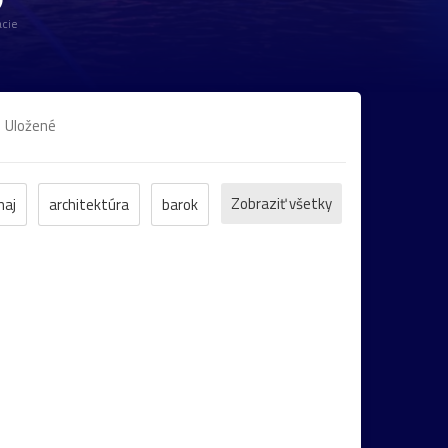
cie
Uložené
Zobraziť všetky
naj
architektúra
barok
arsko
park
galéria
gotika
Šumiac
Botanická_záhrada
Danubiana
nka
Albertína
Baden
katedrála
kúsko
Nemecko
rozárium
secesia