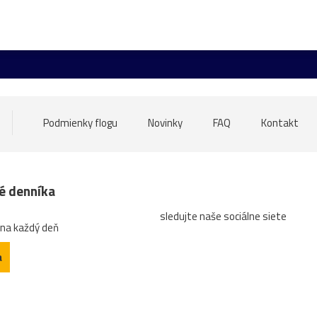
Grafenegg
Hlavné_námestie
Linz
Olomouc
Schl
oměříž
Melk
most
NKP
sochy
trhy
večer
erézia
pudlík
Sasko
výstava
zima
zvieratá
krajina
Malacky
Medolandia
Most_SNP
pes
Podmienky flogu
Novinky
FAQ
Kontakt
deti
Fontány
františkáni
jezuiti
kostoly
Linec
verná_Morava
Wachau
12.stor.
13.stor.
anglický_pa
né denníka
sledujte naše sociálne siete
drevenica
Hainburg
Hlboká
Hodžovo_námestie
Ho
 na každý deň
ie
pamiatky
plastika
portál
prezidentská_záhrada
a
_dielo
Vrakúňa
Zwinger
17.storočie
advent
be