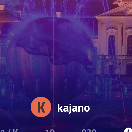
K
kajano