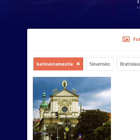
1
k
Fo
karlovonamestie
Slovensko
Bratislav
kvety
hrad
záhrada
kostol
Morav
Mariazell
UNESCO
Vianoce
socha
Pezinok
renesancia
Trnava
dom
zoo
Habsburgovci
múzeum
rieka