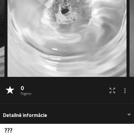
0
flogerov
Detailné informácie
???