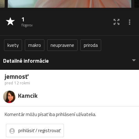
1
flogerov
kvety
makro
neupravene
priroda
Detailné informácie
jemnosť
pred 12 rokmi
Kamcik
Komentár môžu písať iba prihlásení užívatelia.
prihlásiť / registrovať