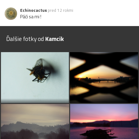
Echinocactus
pred 12 rokmi
Páči sa mi !
Ďalšie fotky od
Kamcik