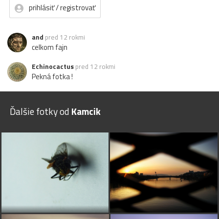
prihlásiť / registrovať
and
pred 12 rokmi
celkom fajn
Echinocactus
pred 12 rokmi
Pekná fotka !
Ďalšie fotky od
Kamcik