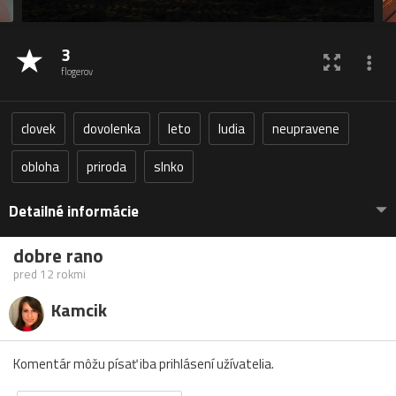
3
flogerov
clovek
dovolenka
leto
ludia
neupravene
obloha
priroda
slnko
Detailné informácie
dobre rano
pred 12 rokmi
Kamcik
Komentár môžu písať iba prihlásení užívatelia.