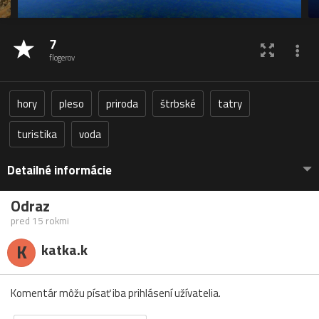
7
flogerov
hory
pleso
priroda
štrbské
tatry
turistika
voda
Detailné informácie
Odraz
pred 15 rokmi
K
katka.k
Komentár môžu písať iba prihlásení užívatelia.