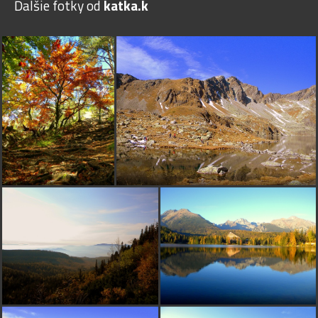
Ďalšie fotky od
katka.k
D
Deanka
pred 15 rokmi
++++
beata
pred 15 rokmi
pekneeee
luboshko
pred 15 rokmi
krásne
podkrovie
pred 15 rokmi
obloha je trochu prepalena, ale velmi pekna odrazofka