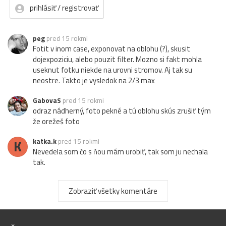
prihlásiť / registrovať
peg
pred 15 rokmi
Fotit v inom case, exponovat na oblohu (?), skusit
dojexpoziciu, alebo pouzit filter. Mozno si fakt mohla
useknut fotku niekde na urovni stromov. Aj tak su
neostre. Takto je vysledok na 2/3 max
GabovaS
pred 15 rokmi
odraz nádherný, foto pekné a tú oblohu skús zrušiť tým
že orežeš foto
K
katka.k
pred 15 rokmi
Nevedela som čo s ňou mám urobiť, tak som ju nechala
tak.
Patrícia
pred 15 rokmi
Zobraziť všetky komentáre
Prekrásne, fakt tá obloha to ruší...
Dumbierik
pred 15 rokmi
asi sme tam boli v tom istom čase..., škoda oblohy