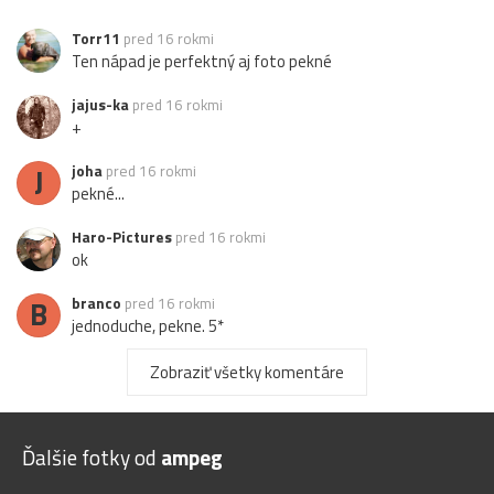
Torr11
pred 16 rokmi
Ten nápad je perfektný aj foto pekné
jajus-ka
pred 16 rokmi
+
J
joha
pred 16 rokmi
pekné...
Haro-Pictures
pred 16 rokmi
ok
B
branco
pred 16 rokmi
jednoduche, pekne. 5*
hasič
pred 16 rokmi
Zobraziť všetky komentáre
+
majkita
pred 16 rokmi
Ďalšie fotky od
ampeg
skvela fotografia..