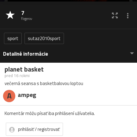
7
flogerov
sport
sutaz2010sport
Detailné informácie
planet basket
pred 16 rokmi
večerná seansa s basketbalovou loptou
A
ampeg
Komentár môžu písať iba prihlásení užívatelia.
prihlásiť / registrovať