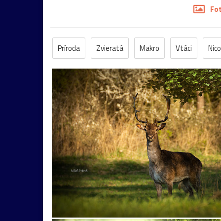
Fo
Príroda
Zvieratá
Makro
Vtáci
Nico
Mraky