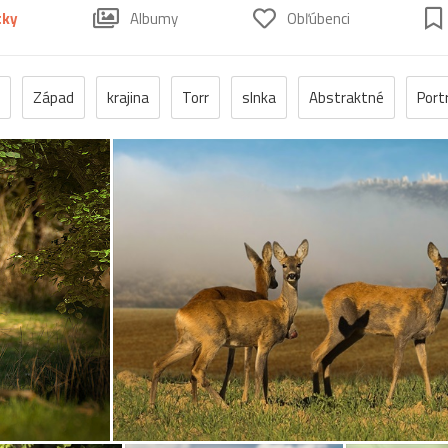
tky
Albumy
Obľúbenci
Západ
krajina
Torr
slnka
Abstraktné
Port