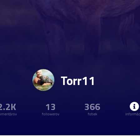
Torr11
2.2K
13
366
omentárov
followerov
fotiek
informác