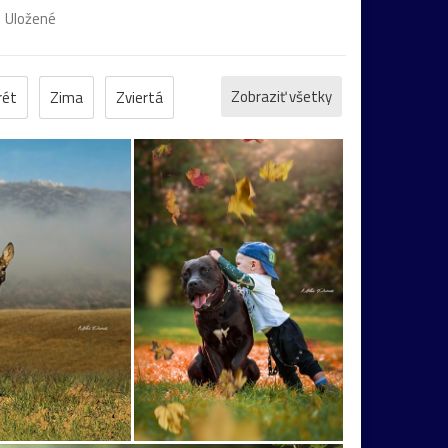
Uložené
Zobraziť všetky
rét
Zima
Zviertá