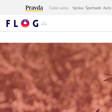
Ďalšie weby:
Správy
Športweb
Auto