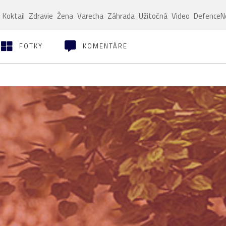
Koktail
Zdravie
Žena
Varecha
Záhrada
Užitočná
Video
Defence
FOTKY
KOMENTÁRE