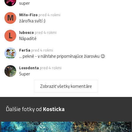
super
M
Mito-Fizo
pred 4 rokmi
žárofka svítí :)
L
lubosco
pred 4 rokmi
Nápadité
FerSa
pred 4 rokmi
... pekné - v náhľahe pripomínajúce žiarovku 😉
Loxodonta
pred 4 rokmi
Super
Echinocactus
pred 4 rokmi
Zobraziť všetky komentáre
Pekné.
Ďalšie fotky od
Kosticka