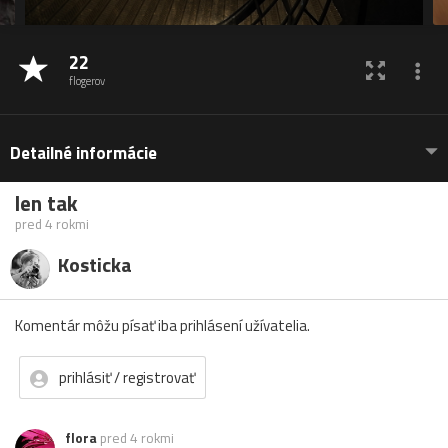
22
flogerov
Detailné informácie
len tak
pred 4 rokmi
Kosticka
Komentár môžu písať iba prihlásení užívatelia.
prihlásiť / registrovať
flora
pred 4 rokmi