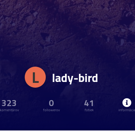
L
lady-bird
323
0
41
komentárov
followerov
fotiek
informáci