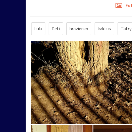
Fo
Lulu
Deti
hrozienko
kaktus
Tatry
hmyz
Slovensko
sutaz2008chlapec
s