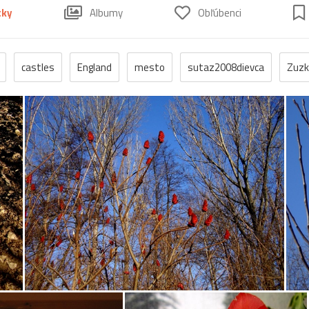
tky
Albumy
Obľúbenci
castles
England
mesto
sutaz2008dievca
Zuzk
utaz2008mesto