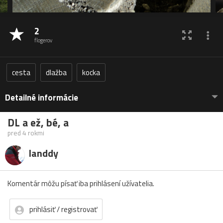
2
flogerov
cesta
dlažba
kocka
Detailné informácie
DL a ež, bé, a
pred 4 rokmi
landdy
Komentár môžu písať iba prihlásení užívatelia.
prihlásiť / registrovať