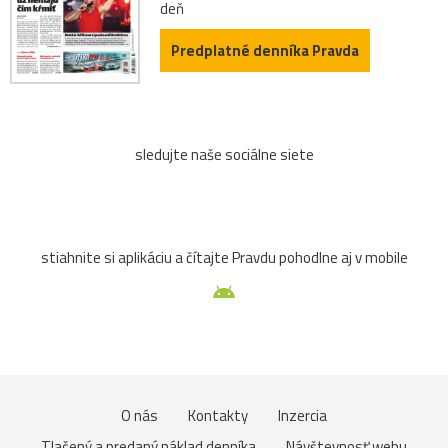
deň
Predplatné denníka Pravda
sledujte naše sociálne siete
stiahnite si aplikáciu a čítajte Pravdu pohodlne aj v mobile
O nás
Kontakty
Inzercia
Tlačený a predaný náklad denníka
Návštevnosť webu