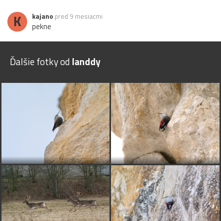
K
kajano
pred 9 mesiacmi
pekne
Ďalšie fotky od
landdy