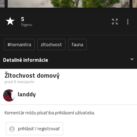
5
flogerov
#hornanitra
zltochvost
fauna
Detailné informácie
Žltochvost domový
pred 9 mesiacmi
landdy
Komentár môžu písať iba prihlásení užívatelia.
prihlásiť / registrovať