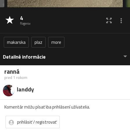
4
flogerov
makarska
plaz
more
Detailné informácie
ranná
pred 1 rokom
landdy
Komentár môžu písať iba prihlásení užívatelia.
prihlásiť / registrovať