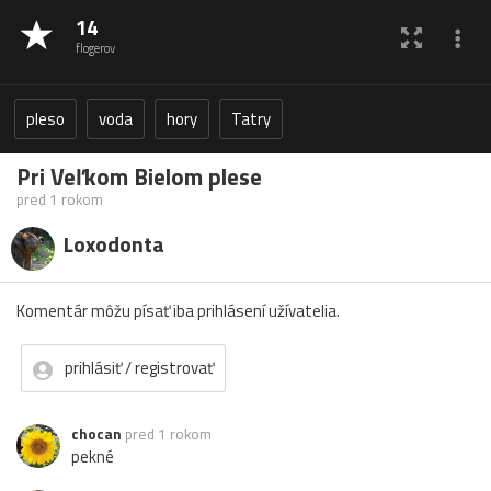
14
flogerov
pleso
voda
hory
Tatry
Pri Veľkom Bielom plese
pred 1 rokom
Loxodonta
Komentár môžu písať iba prihlásení užívatelia.
prihlásiť / registrovať
chocan
pred 1 rokom
pekné