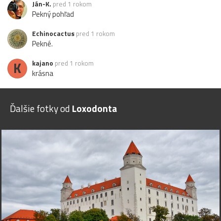
Ján-K.
pred 1 rokom
Pekný pohľad
Echinocactus
pred 1 rokom
Pekné.
K
kajano
pred 1 rokom
krásna
Ďalšie fotky od
Loxodonta