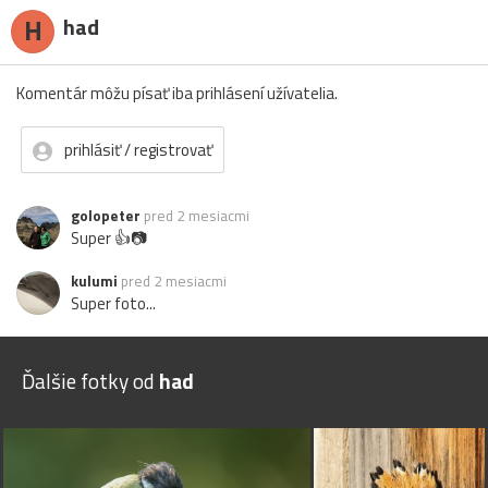
H
had
Komentár môžu písať iba prihlásení užívatelia.
prihlásiť / registrovať
golopeter
pred 2 mesiacmi
Super 👍📷
kulumi
pred 2 mesiacmi
Super foto...
Ďalšie fotky od
had