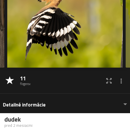
11
flogerov
Detailné informácie
dudek
pred 2 mesiacmi