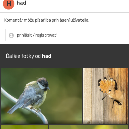
H
had
Komentár môžu písať iba prihlásení užívatelia.
prihlásiť / registrovať
Ďalšie fotky od
had