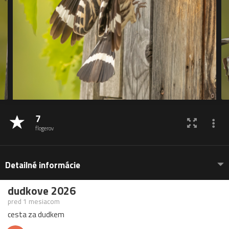
7
flogerov
Detailné informácie
dudkove 2026
pred 1 mesiacom
cesta za dudkem