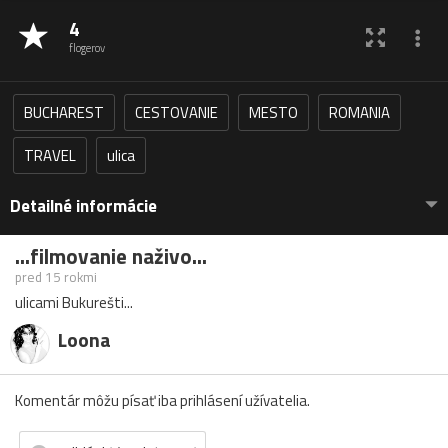
4
flogerov
BUCHAREST
CESTOVANIE
MESTO
ROMANIA
TRAVEL
ulica
Detailné informácie
...filmovanie naživo...
pred 15 rokmi
ulicami Bukurešti...
Loona
Komentár môžu písať iba prihlásení užívatelia.