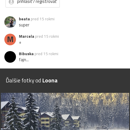
prihlásiť / registrovať
beata
pred 15 rokmi
super
M
Marcela
pred 15 rokmi
+
Bibuska
pred 15 rokmi
fajn...
Ďalšie fotky od
Loona