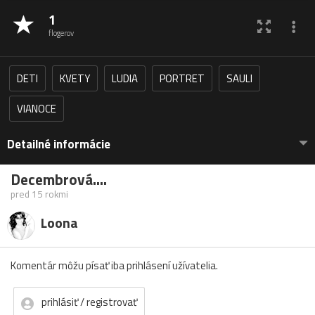
1
flogerov
DETI
KVETY
LUDIA
PORTRET
SAULI
VIANOCE
Detailné informácie
Decembrová....
pred 15 rokmi
Loona
Komentár môžu písať iba prihlásení užívatelia.
prihlásiť / registrovať