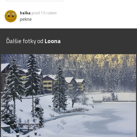
helka
pred 15 rokmi
pekne
Ďalšie fotky od
Loona