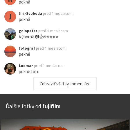
pekná
J
Jiri-Svoboda
pred 1 mesiacom
pěkná
golopeter
pred 1 mesiacom
Výborná 📷👍⭐⭐⭐⭐⭐
fotograf
pred 1 mesiacom
pekné
Ludmar
pred 1 mesiacom
pekné foto
Zobraziť všetky komentáre
Ďalšie fotky od
fujifilm