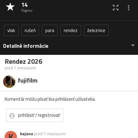
14
flogerov
vlak
rušeň
para
rendez
železnice
Detailné informácie
Rendez 2026
pred 1 mesiacom
fujifilm
Komentár môžu písať iba prihlásení užívatelia.
prihlásiť / registrovať
K
kajano
pred 1 mesiacom