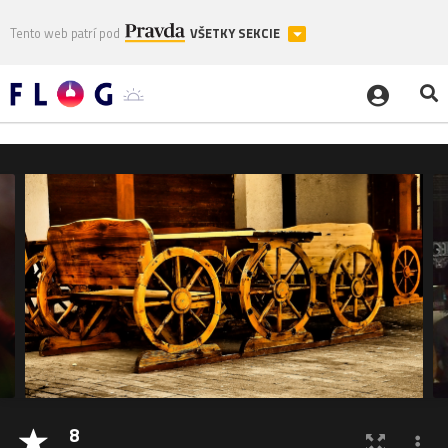
Tento web patrí pod
VŠETKY SEKCIE
8