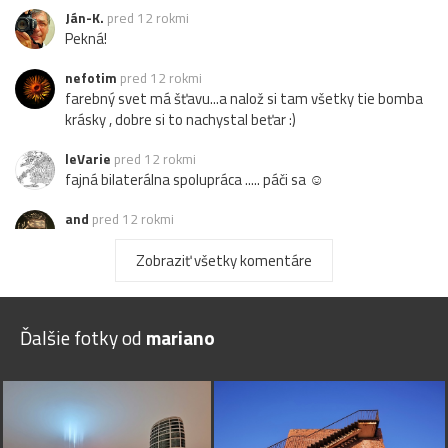
Ján-K.
pred 12 rokmi
Pekná!
nefotim
pred 12 rokmi
farebný svet má šťavu...a nalož si tam všetky tie bomba
krásky , dobre si to nachystal beťar :)
leVarie
pred 12 rokmi
fajná bilaterálna spolupráca ..... páči sa ☺
and
pred 12 rokmi
:-)) táto je aspon normálna - ja som mal takú "három
deci" ... :-D
Zobraziť všetky komentáre
alentica
pred 12 rokmi
bolo mi to nejak povedomé.....páči sa mi táto farebná
Ďalšie fotky od
mariano
verzia
stefann
pred 12 rokmi
ide Vám to pekne,páči
Echinocactus
pred 12 rokmi