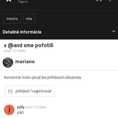
flogerov
mesto
mix
Detailné informácie
s @and sme pofotili
pred 12 rokmi
mariano
Komentár môžu písať iba prihlásení užívatelia.
prihlásiť / registrovať
J
jully
pred 12 rokmi
páči