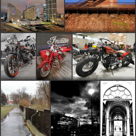
Páči sa mi ! *****
Kosticka
pred 12 rokmi
ja prečítala popotili,ja sa už zľakla,čo tam robíte....