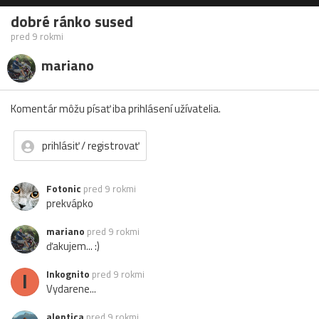
dobré ránko sused
pred 9 rokmi
mariano
Komentár môžu písať iba prihlásení užívatelia.
prihlásiť / registrovať
Fotonic
pred 9 rokmi
prekvápko
mariano
pred 9 rokmi
ďakujem... :)
I
Inkognito
pred 9 rokmi
Vydarene...
alentica
pred 9 rokmi