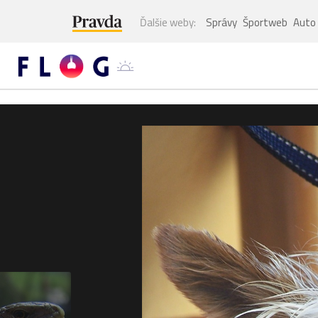
Ďalšie weby:
Správy
Športweb
Auto