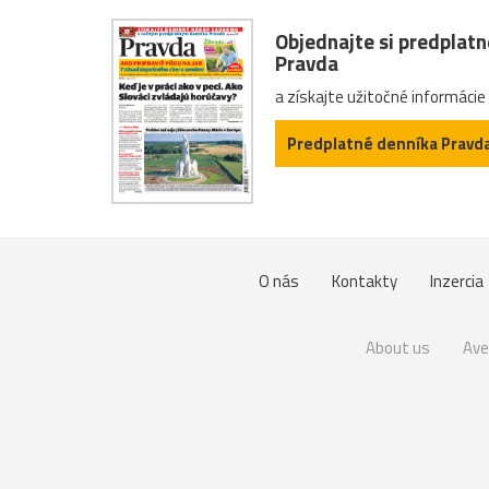
Objednajte si predplat
Pravda
a získajte užitočné informácie
Predplatné denníka Pravd
O nás
Kontakty
Inzercia
About us
Ave