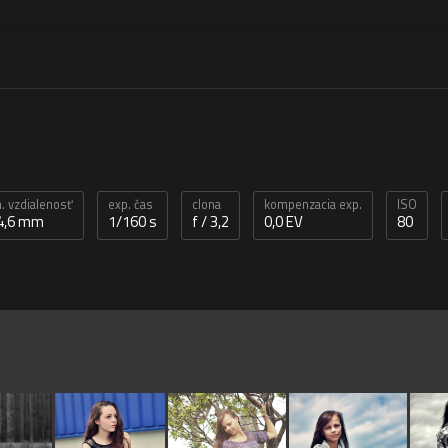
. vzdialenosť
exp. čas
clona
kompenzacia exp.
ISO
4,6 mm
1/160 s
f / 3,2
0,0 EV
80