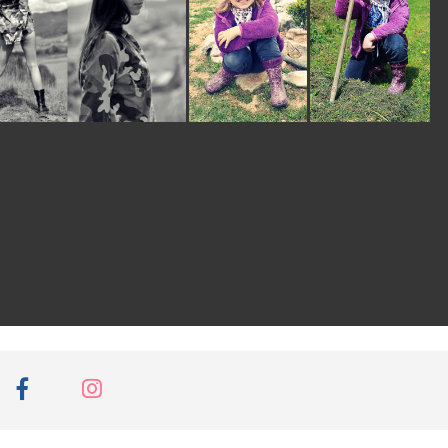
M
chudáčik Charlie,
krásne foto
Suzanne1
pred 17
rokmi
ach, tohoto psíka
milujem! a foto úplne
perfektná! 5*
nezabudka-1
pred 17
rokmi
krásný...5
M
mmarross
pred 17
rokmi
:)
Sjuzi
pred 17 rokmi
trocha iné kompo,
mohlo to byť
úchvatné