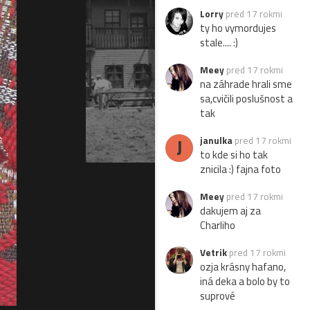
Lorry
pred 17 rokmi
ty ho vymordujes
stale.... :)
Meey
pred 17 rokmi
na záhrade hrali sme
sa,cvičili poslušnost a
tak
J
janulka
pred 17 rokmi
to kde si ho tak
znicila :) fajna foto
Meey
pred 17 rokmi
dakujem aj za
Charliho
Vetrik
pred 17 rokmi
ozja krásny hafano,
iná deka a bolo by to
suprové