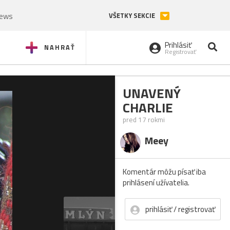
News
VŠETKY SEKCIE
Prihlásiť
NAHRAŤ
Registrovať
UNAVENÝ
CHARLIE
pred 17 rokmi
Meey
Komentár môžu písať iba
prihlásení užívatelia.
prihlásiť / registrovať