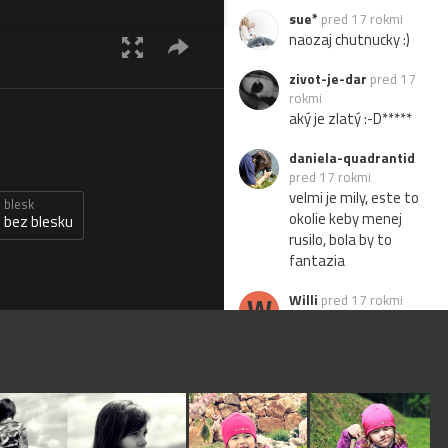
sue*
pred 17 rokmi
naozaj chutnucky :)
zivot-je-dar
pred 17
rokmi
aký je zlatý :-D*****
daniela-quadrantid
pred 17 rokmi
velmi je mily, este to
blesk
okolie keby menej
bez blesku
rusilo, bola by to
fantazia
W
Willi
pred 17 rokmi
5*
S
Socrates
pred 17
rokmi
fesak
Marta
pred 17 rokmi