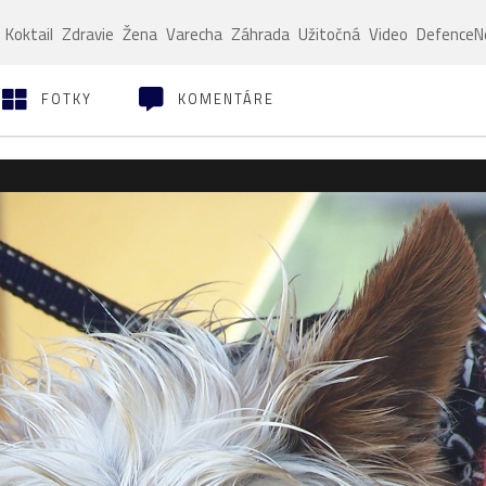
Koktail
Zdravie
Žena
Varecha
Záhrada
Užitočná
Video
Defence
FOTKY
KOMENTÁRE