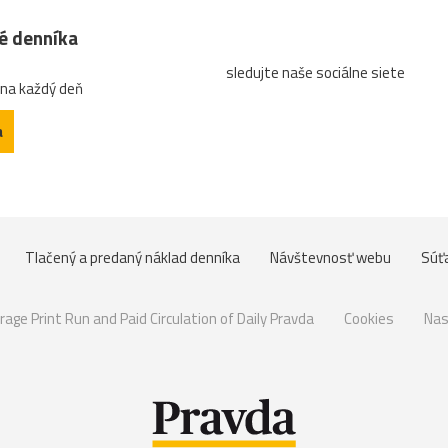
né denníka
sledujte naše sociálne siete
 na každý deň
a
Tlačený a predaný náklad denníka
Návštevnosť webu
Súť
rage Print Run and Paid Circulation of Daily Pravda
Cookies
Nas