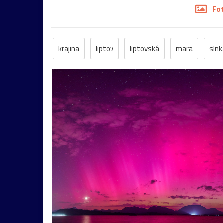
Fo
krajina
liptov
liptovská
mara
slnk
polia
jar
sneh
architektúra
hory