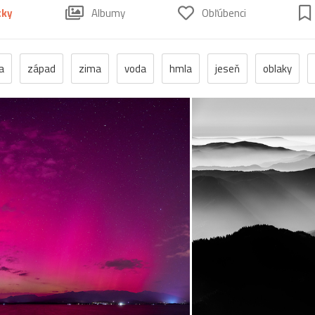
tky
Albumy
Obľúbenci
a
západ
zima
voda
hmla
jeseň
oblaky
paríž
búrka
dúha
Island
kriváň
vodopád