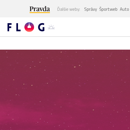
Ďalšie weby:
Správy
Športweb
Auto