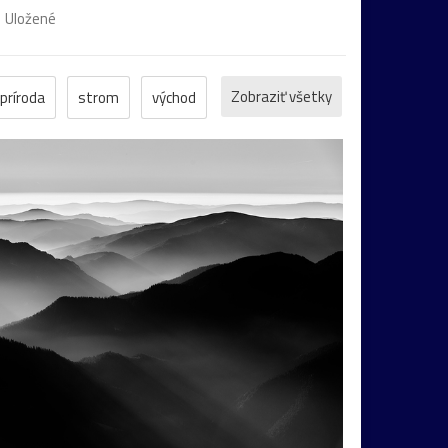
Uložené
Zobraziť všetky
príroda
strom
východ
čb
experiment
HDR
mólo
stromy