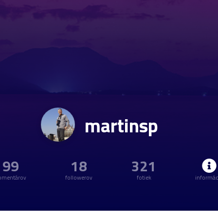
martinsp
99
18
321
omentárov
followerov
fotiek
informác