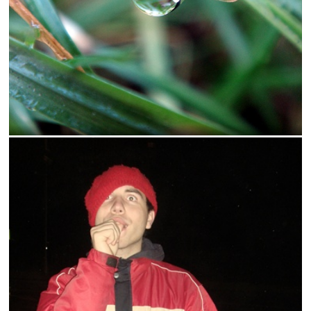
fialová
hmla
hojdačky
hory
hrozno
jar
koľajnice
koník
krajina
kvapka
laska
lúčny
ľudia
mach
mak
mucha
nikita
okno
pes
princezná
ráno
rastlina
rex
rosa
ružová
šípky
špagát
staroba
svetlo
tulipán
včielka
vlčí
vlciak
zelené
železnica