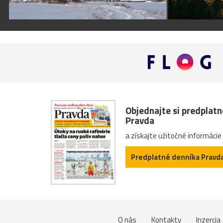
Objednajte si predplat
Pravda
a získajte užitočné informácie
Predplatné denníka Pravd
O nás
Kontakty
Inzercia