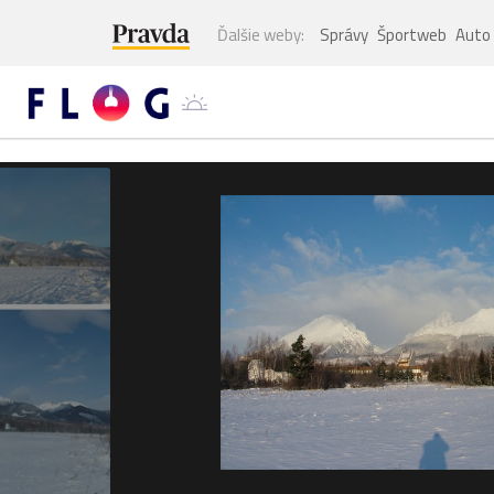
Ďalšie weby:
Správy
Športweb
Auto