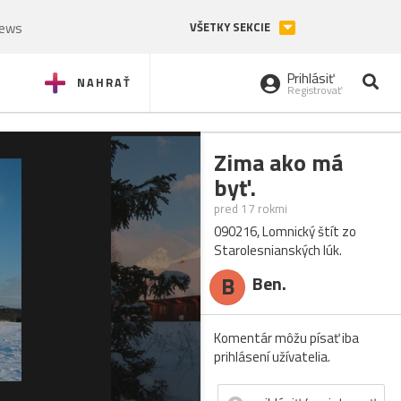
News
VŠETKY SEKCIE
Prihlásiť
NAHRAŤ
Registrovať
Zima ako má
byť.
pred 17 rokmi
090216, Lomnický štít zo
Starolesnianských lúk.
B
Ben.
Komentár môžu písať iba
prihlásení užívatelia.