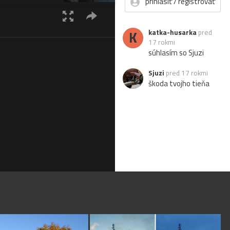
prihlásiť / registrovať
K
katka-husarka
pred
17 rokmi
súhlasím so Sjuzi
Sjuzi
pred 17 rokmi
škoda tvojho tieňa