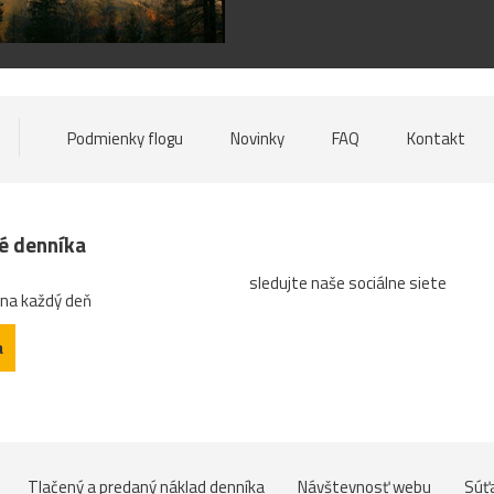
Podmienky flogu
Novinky
FAQ
Kontakt
né denníka
sledujte naše sociálne siete
 na každý deň
a
Tlačený a predaný náklad denníka
Návštevnosť webu
Súť