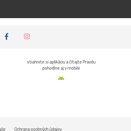
stiahnite si aplikáciu a čítajte Pravdu
pohodlne aj v mobile
aže
Ochrana osobných údajov