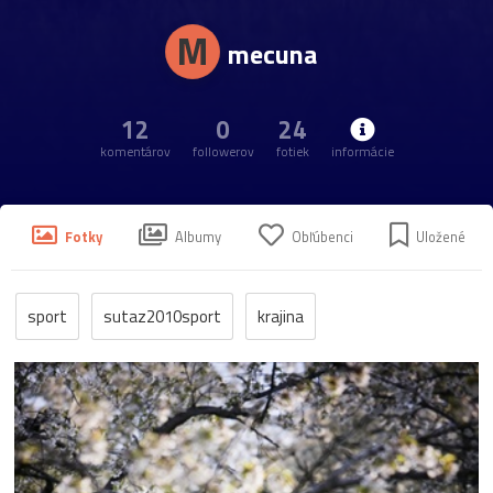
M
mecuna
12
0
24
komentárov
followerov
fotiek
informácie
Fotky
Albumy
Obľúbenci
Uložené
sport
sutaz2010sport
krajina