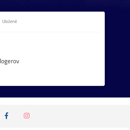
Uložené
logerov