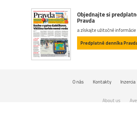
Objednajte si predplat
Pravda
a získajte užitočné informácie
Predplatné denníka Pravd
O nás
Kontakty
Inzercia
About us
Ave