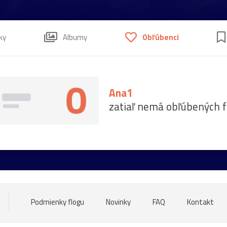
ky
Albumy
Obľúbenci
Ana1
zatiaľ nemá obľúbených f
Podmienky flogu
Novinky
FAQ
Kontakt