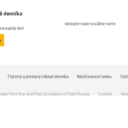
né denníka
sledujte naše sociálne siete
 na každý deň
a
Tlačený a predaný náklad denníka
Návštevnosť webu
Súť
rage Print Run and Paid Circulation of Daily Pravda
Cookies
Nas