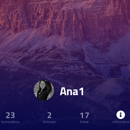
Ana1
23
2
17
komentárov
followeri
fotiek
informácie