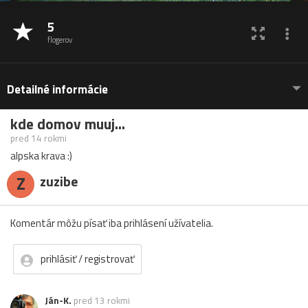
5
flogerov
Detailné informácie
kde domov muuj...
pred 14 rokmi
alpska krava :)
Z
zuzibe
Komentár môžu písať iba prihlásení užívatelia.
prihlásiť / registrovať
Ján-K.
pred 13 rokmi