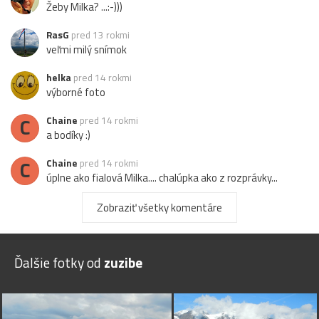
Žeby Milka? ...:-)))
RasG
pred 13 rokmi
veľmi milý snímok
helka
pred 14 rokmi
výborné foto
C
Chaine
pred 14 rokmi
a bodíky :)
C
Chaine
pred 14 rokmi
úplne ako fialová Milka.... chalúpka ako z rozprávky...
Zobraziť všetky komentáre
Ďalšie fotky od
zuzibe