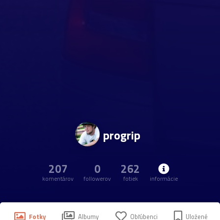
progrip
207
0
262
komentárov
followerov
fotiek
informácie
Fotky
Albumy
Obľúbenci
Uložené