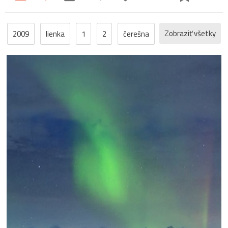
Zobraziť všetky
2009
lienka
1
2
čerešna
poniklec
pučik