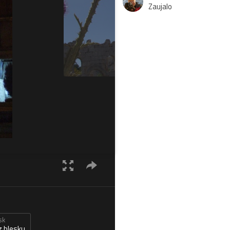
Zaujalo
sk
z blesku