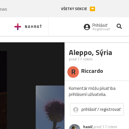
News
VŠETKY SEKCIE
Prihlásiť
NAHRAŤ
Registrovať
Aleppo, Sýria
pred 17 rokmi
R
Riccardo
Komentár môžu písať iba
prihlásení užívatelia.
prihlásiť / registrovať
hasič
pred 17 rokmi