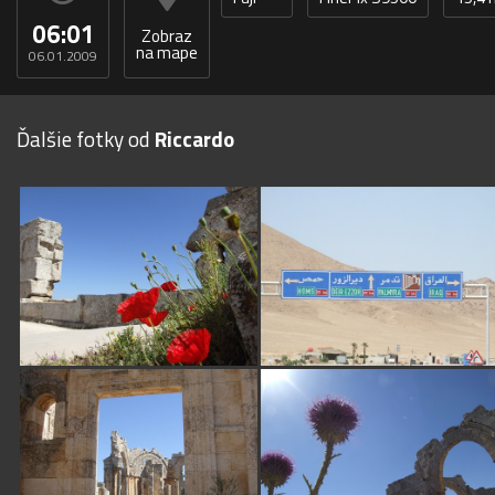
06:01
Zobraz
na mape
06.01.2009
Ďalšie fotky od
Riccardo