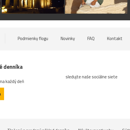
Podmienky flogu
Novinky
FAQ
Kontakt
né denníka
sledujte naše sociálne siete
 na každý deň
a