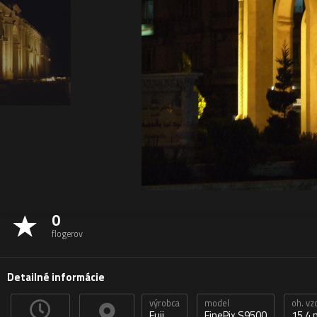
0
flogerov
Detailné informácie
výrobca
model
oh. vz
Fuji
FinePix S9500
15,4