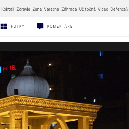
Koktail
Zdravie
Žena
Varecha
Záhrada
Užitočná
Video
Defence
FOTKY
KOMENTÁRE