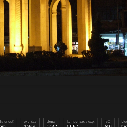
dialenosť
exp. čas
clona
kompenzacia exp.
ISO
ble
 mm
1/34 s
f / 3,7
0,0 EV
400
be