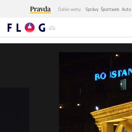
Ďalšie weby:
Správy
Športweb
Auto