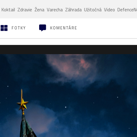
Koktail
Zdravie
Žena
Varecha
Záhrada
Užitočná
Video
Defence
FOTKY
KOMENTÁRE