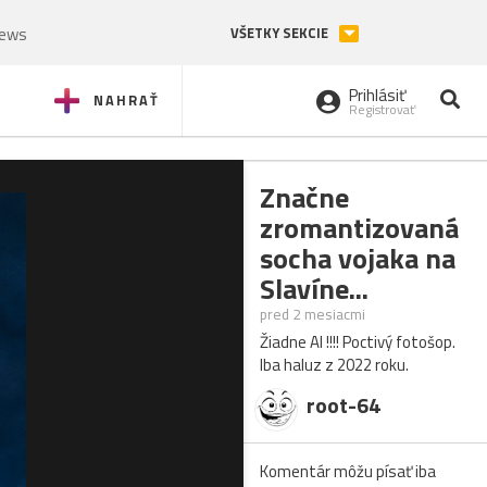
News
VŠETKY SEKCIE
Prihlásiť
NAHRAŤ
Registrovať
Značne
zromantizovaná
socha vojaka na
Slavíne...
pred 2 mesiacmi
Žiadne AI !!!! Poctivý fotošop.
Iba haluz z 2022 roku.
root-64
Komentár môžu písať iba