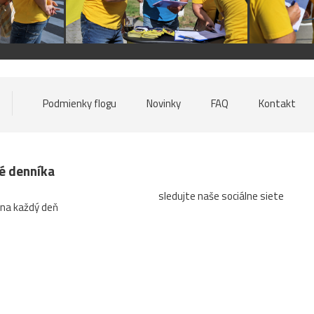
Podmienky flogu
Novinky
FAQ
Kontakt
né denníka
sledujte naše sociálne siete
 na každý deň
a