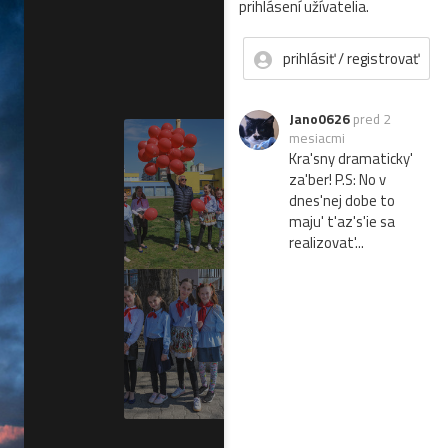
prihlásení užívatelia.
prihlásiť / registrovať
Jano0626
pred 2
mesiacmi
Kra'sny dramaticky'
za'ber! P.S: No v
dnes'nej dobe to
maju' t'az's'ie sa
realizovat'...