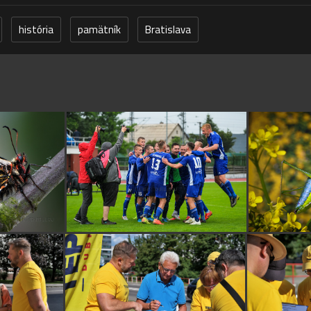
história
pamätník
Bratislava