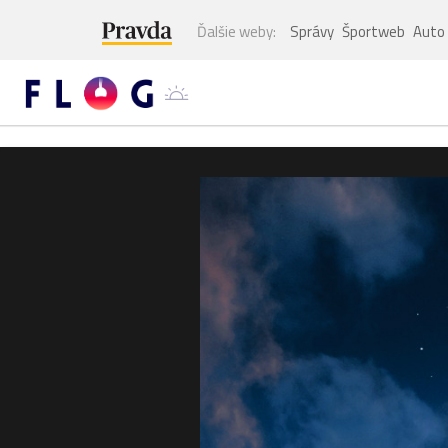
Ďalšie weby:
Správy
Športweb
Auto