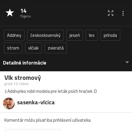
14
flogerov
Addney
československý
jeseň
les
príroda
strom
vlčiak
zvieratá
Detailné informácie
Vlk stromový
pred 10 rokmi
:) Addnynko robil modela pre leták psích hračiek :D
sasenka-vlcica
Komentár môžu písať iba prihlásení užívatelia.