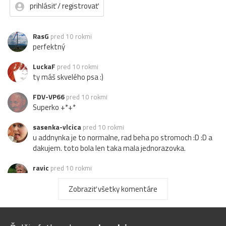
prihlásiť / registrovať
RasG
pred 10 rokmi
perfektný
LuckaF
pred 10 rokmi
ty máš skvelého psa :)
FDV-VP66
pred 10 rokmi
Superko +*+*
sasenka-vlcica
pred 10 rokmi
u addnynka je to normalne, rad beha po stromoch :D :D a
dakujem. toto bola len taka mala jednorazovka.
ravic
pred 10 rokmi
... krásne zapózoval ...
Zobraziť všetky komentáre
nefotim
pred 10 rokmi
presne tak