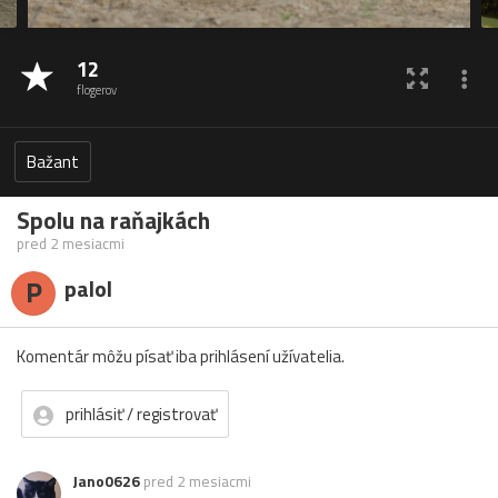
12
flogerov
Bažant
Spolu na raňajkách
pred 2 mesiacmi
P
palol
Komentár môžu písať iba prihlásení užívatelia.
prihlásiť / registrovať
Jano0626
pred 2 mesiacmi