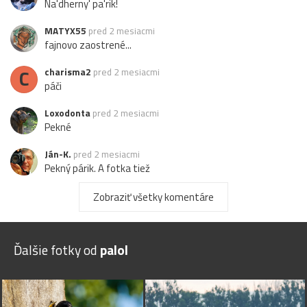
Na'dherny' pa'rik!
MATYX55
pred 2 mesiacmi
fajnovo zaostrené...
C
charisma2
pred 2 mesiacmi
páči
Loxodonta
pred 2 mesiacmi
Pekné
Ján-K.
pred 2 mesiacmi
Pekný párik. A fotka tiež
Zobraziť všetky komentáre
Ďalšie fotky od
palol