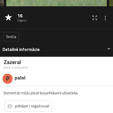
16
flogerov
Srnčia
Detailné informácie
Zazeral
pred 2 mesiacmi
P
palol
Komentár môžu písať iba prihlásení užívatelia.
prihlásiť / registrovať