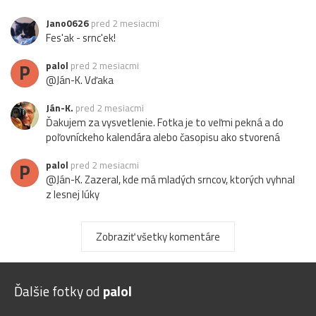
Jano0626
pred 2 mesiacmi
Fes'ak - srnc'ek!
P
palol
pred 2 mesiacmi
@Ján-K. Vďaka
Ján-K.
pred 2 mesiacmi
Ďakujem za vysvetlenie. Fotka je to veľmi pekná a do
poľovníckeho kalendára alebo časopisu ako stvorená
P
palol
pred 2 mesiacmi
@Ján-K. Zazeral, kde má mladých srncov, ktorých vyhnal
z lesnej lúky
Ján-K.
pred 2 mesiacmi
Ja myslím, že zazeral zbytočne, lebo fotograf mu určite
Zobraziť všetky komentáre
neublíži, lebo ten sa na na neho pozerá cez objektív. Ale
oveľa horšie by bolo, keby sa na neho pozeral poľovník
cez optický zameriavač ... :-)
Ďalšie fotky od
palol