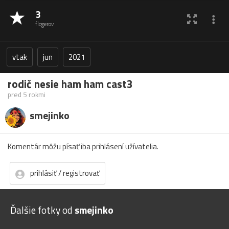
3
flogerov
vtak
jun
2021
rodič nesie ham ham cast3
pred 5 rokmi
smejinko
Komentár môžu písať iba prihlásení užívatelia.
prihlásiť / registrovať
Ďalšie fotky od
smejinko