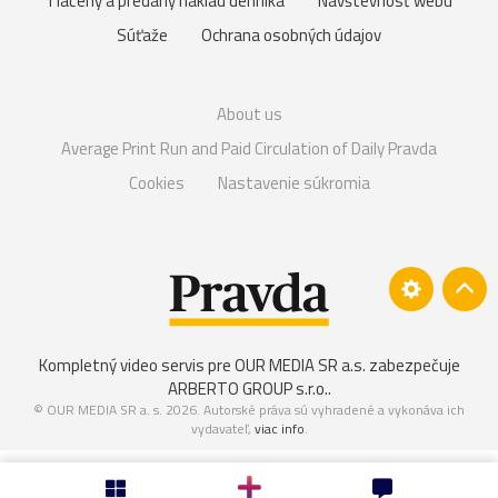
Tlačený a predaný náklad denníka
Návštevnosť webu
Súťaže
Ochrana osobných údajov
About us
Average Print Run and Paid Circulation of Daily Pravda
Cookies
Nastavenie súkromia
Kompletný video servis pre OUR MEDIA SR a.s. zabezpečuje
ARBERTO GROUP s.r.o.
.
© OUR MEDIA SR a. s. 2026. Autorské práva sú vyhradené a vykonáva ich
vydavateľ,
viac info
.