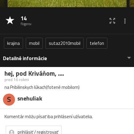
14
flogerov
krajina
mobil
sutaz2010mobil
telefon
Detailné informácie
hej, pod Kriváňom, ....
pred 16 rokmi
na Pribilinskych lúkach(fotené mobilom)
S
snehuliak
Komentár môžu písať iba prihlásení užívatelia.
prihlásiť / registrovať