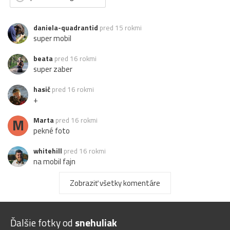
daniela-quadrantid
pred 15 rokmi
super mobil
beata
pred 16 rokmi
super zaber
hasič
pred 16 rokmi
+
M
Marta
pred 16 rokmi
pekné foto
whitehill
pred 16 rokmi
na mobil fajn
Jupiter
pred 16 rokmi
Zobraziť všetky komentáre
pekný pohľadík
Jarki217
pred 16 rokmi
Ďalšie fotky od
snehuliak
pekné mobil foto..