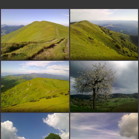
TRA
pred 16 rokmi
OK
poldo
pred 16 rokmi
milujem všetky pohľady na Kriváň...
ppp
pred 16 rokmi
nádhernááááá...
kajulak
pred 16 rokmi
.........nádherný kraj :-)