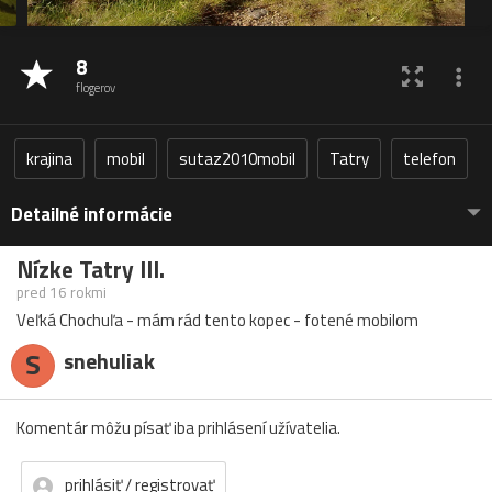
8
flogerov
krajina
mobil
sutaz2010mobil
Tatry
telefon
Detailné informácie
Nízke Tatry III.
pred 16 rokmi
Veľká Chochuľa - mám rád tento kopec - fotené mobilom
S
snehuliak
Komentár môžu písať iba prihlásení užívatelia.
prihlásiť / registrovať