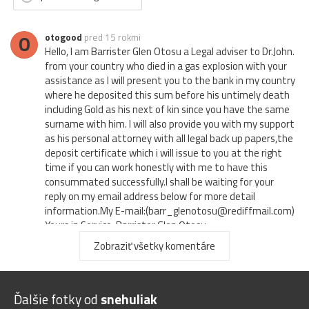
O
otogood
pred 15 rokmi
Hello, I am Barrister Glen Otosu a Legal adviser to Dr.John.
from your country who died in a gas explosion with your
assistance as I will present you to the bank in my country
where he deposited this sum before his untimely death
including Gold as his next of kin since you have the same
surname with him. I will also provide you with my support
as his personal attorney with all legal back up papers,the
deposit certificate which i will issue to you at the right
time if you can work honestly with me to have this
consummated successfully.I shall be waiting for your
reply on my email address below for more detail
information.My E-mail:(barr_glenotosu@rediffmail.com)
Yours in Service, Barrister Glen Otosu
Zobraziť všetky komentáre
I
IXYZET
pred 16 rokmi
5*
whitehill
pred 16 rokmi
Ďalšie fotky od
snehuliak
fajn