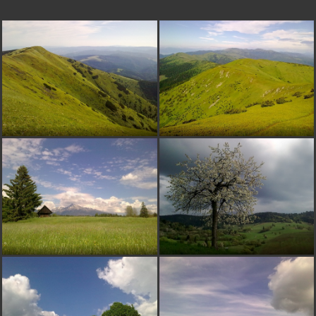
flash55
pred 16 rokmi
pekny zaber