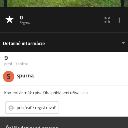
0
flogerov
Detailné informácie
9
pred 13 rokmi
S
spurna
Komentár môžu písať iba prihlásení užívatelia.
prihlásiť / registrovať