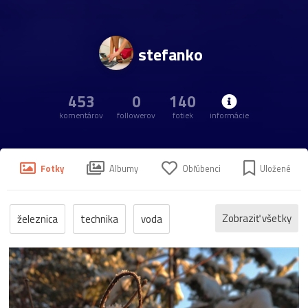
stefanko
453
0
140
komentárov
followerov
fotiek
informácie
Fotky
Albumy
Obľúbenci
Uložené
Zobraziť všetky
železnica
technika
voda
architektúra
blesk
energia
história
huby
kostol
makro
slnko
Biely
jaskyňa
jeseň