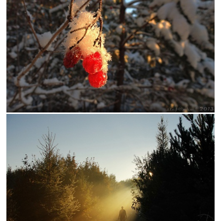
krajina
kvet
motýľ
obloha
ovocie
parný
potok
príroda
ruža
stroj
sutaz2010makro
Tatry
vodopád
západ
železnice