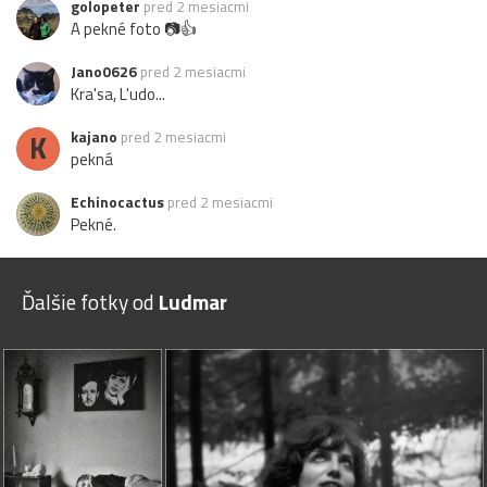
golopeter
pred 2 mesiacmi
A pekné foto 📷👍
Jano0626
pred 2 mesiacmi
Kra'sa, L'udo...
K
kajano
pred 2 mesiacmi
pekná
Echinocactus
pred 2 mesiacmi
Pekné.
Ďalšie fotky od
Ludmar