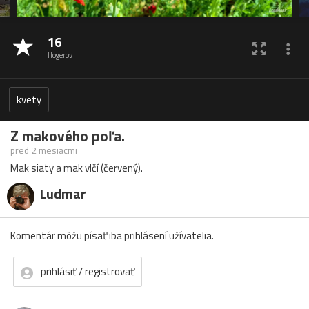
16
flogerov
kvety
Z makového poľa.
pred 2 mesiacmi
Mak siaty a mak vlčí (červený).
Ludmar
Komentár môžu písať iba prihlásení užívatelia.
prihlásiť / registrovať