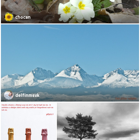
chocan
delfinmsvk