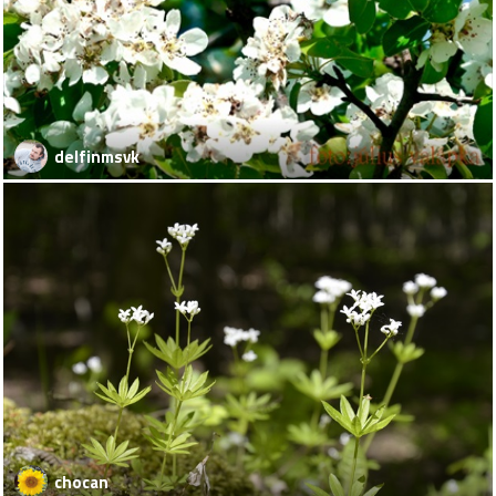
delfinmsvk
chocan