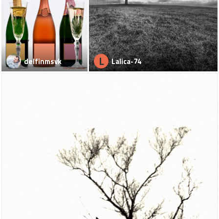
L
delfinmsvk
Lalica-74