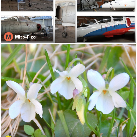
M
Mito-Fizo