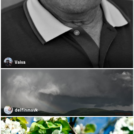
Vaiva
delfinmsvk