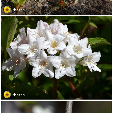
chocan
chocan