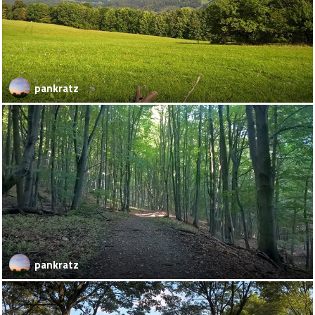
pankratz
pankratz