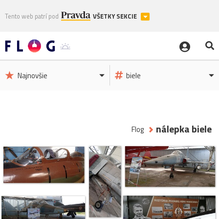
Tento web patrí pod
VŠETKY SEKCIE
Najnovšie
biele
nálepka biele
Flog