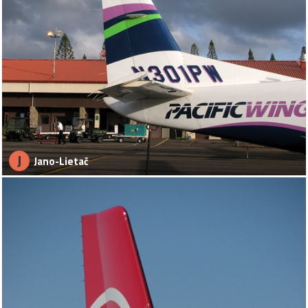
J
Jano-Lietač