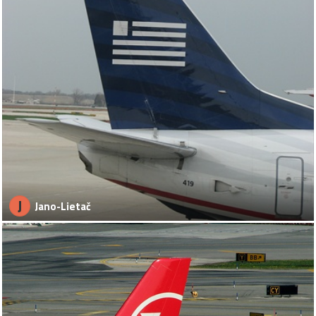
J
Jano-Lietač