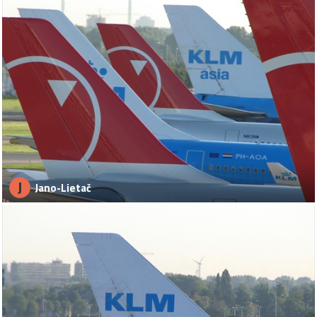
J
Jano-Lietač