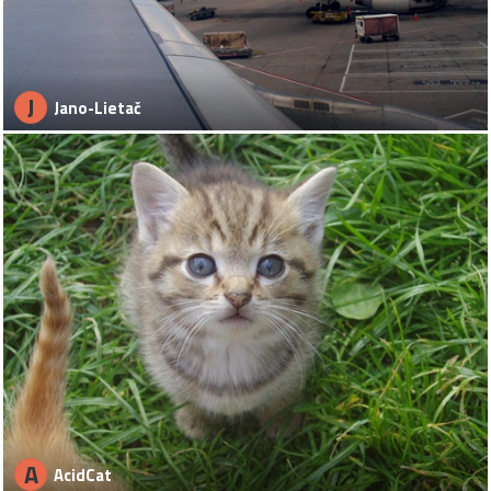
J
Jano-Lietač
A
AcidCat