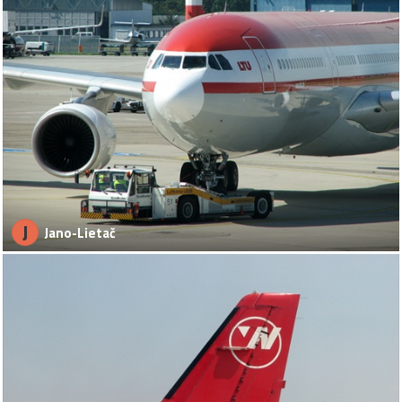
J
Jano-Lietač