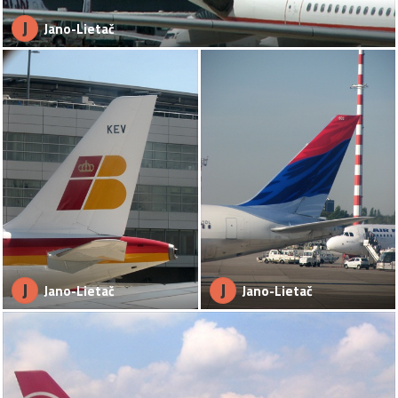
J
Jano-Lietač
J
J
Jano-Lietač
Jano-Lietač