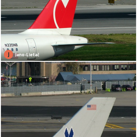
J
Jano-Lietač