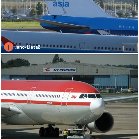
J
Jano-Lietač