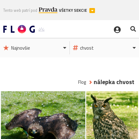
Tento web patrí pod
VŠETKY SEKCIE
Najnovšie
chvost
nálepka chvost
Flog