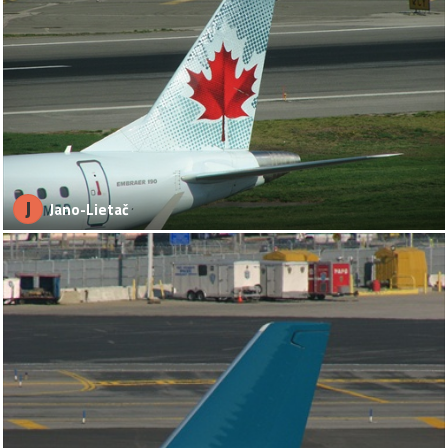
J
Jano-Lietač