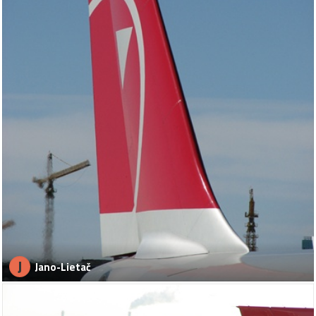
J
Jano-Lietač