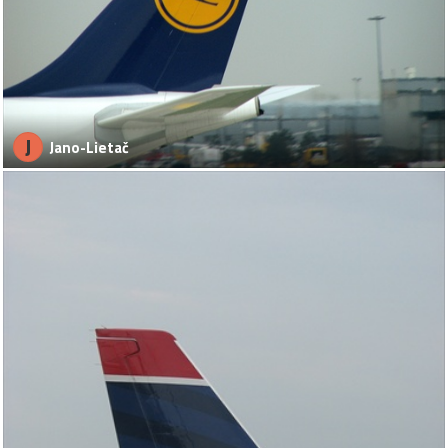
J
Jano-Lietač