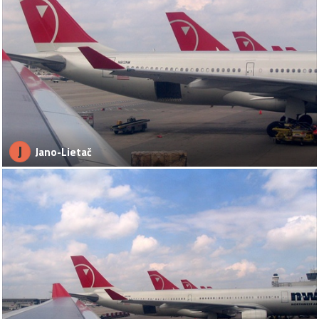
J
Jano-Lietač