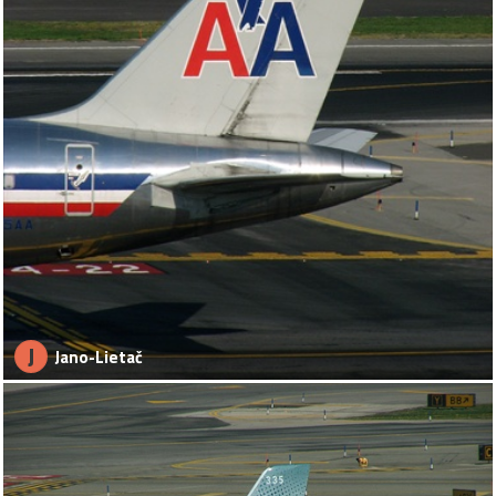
J
Jano-Lietač