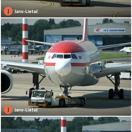
J
Jano-Lietač
J
Jano-Lietač