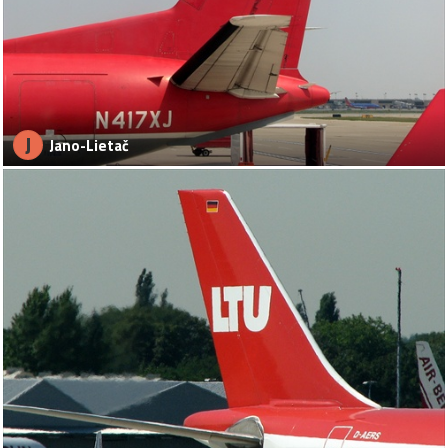
J
Jano-Lietač