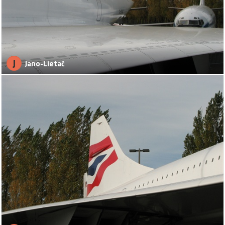
J
Jano-Lietač