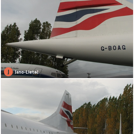
J
Jano-Lietač