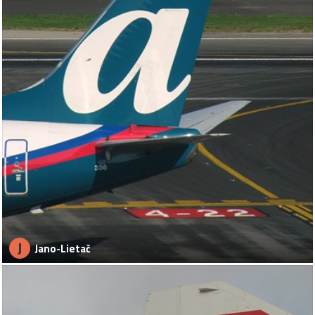
J
Jano-Lietač