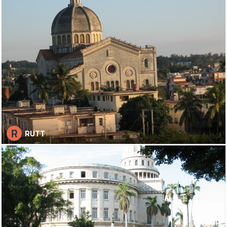
R
RUTT