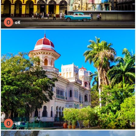
O
oK
O
oK