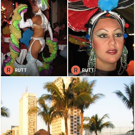
R
R
RUTT
RUTT