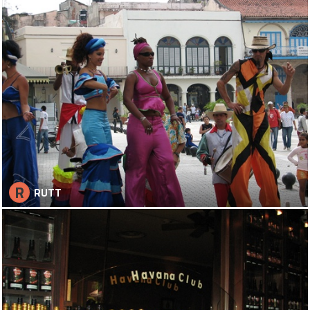
R
RUTT