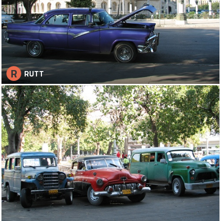
R
RUTT