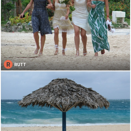
R
RUTT