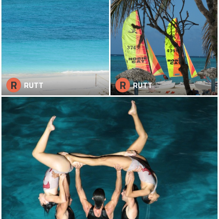
R
R
RUTT
RUTT