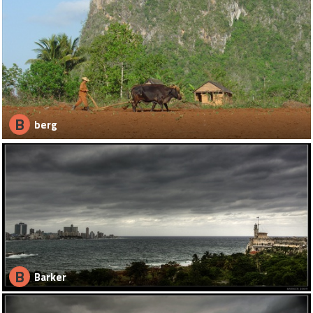
B
berg
B
Barker