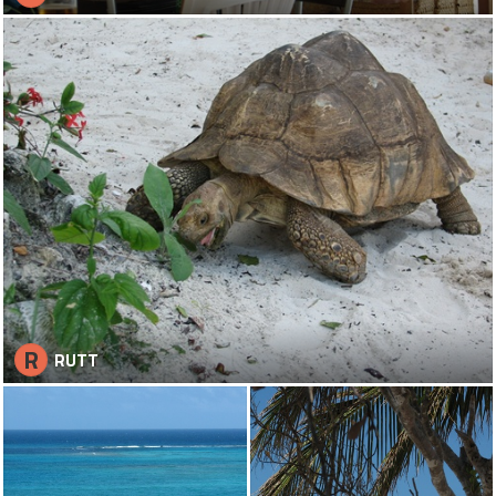
R
RUTT