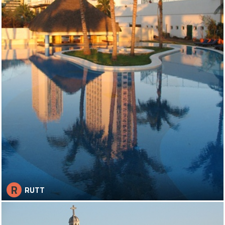
R
RUTT