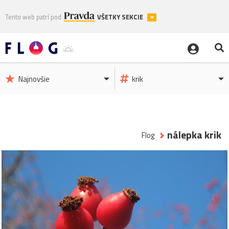
Tento web patrí pod
VŠETKY SEKCIE
Najnovšie
krik
nálepka krik
Flog