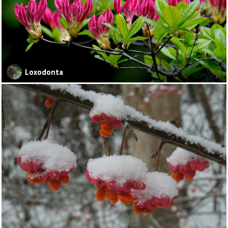
Loxodonta