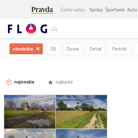
Ďalšie weby:
Správy
Športweb
Auto
obodobia
ČB
Človek
Detail
Portrét
Les
More
Kvety
Kvet
Zátišie
Zvieratá
najnovšie
najlepšie