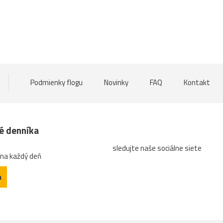
Podmienky flogu
Novinky
FAQ
Kontakt
né denníka
sledujte naše sociálne siete
 na každý deň
a