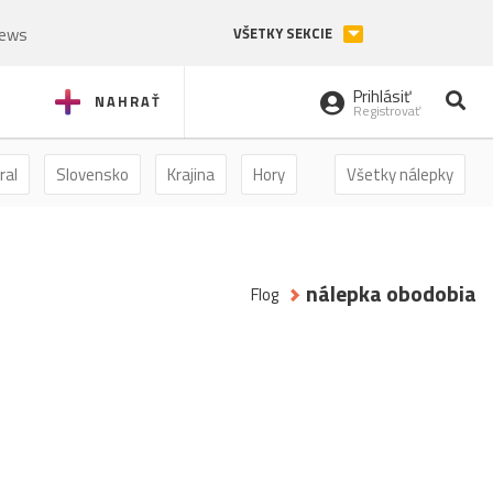
News
VŠETKY SEKCIE
Prihlásiť
NAHRAŤ
Registrovať
ral
Slovensko
Krajina
Hory
Všetky nálepky
Zima
nálepka obodobia
Flog