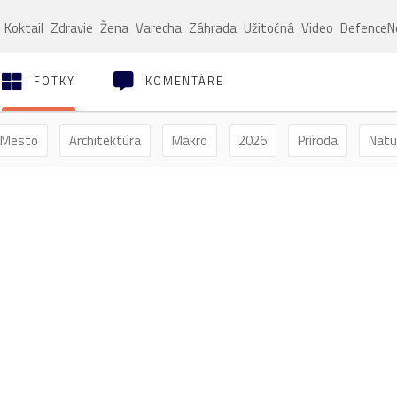
Koktail
Zdravie
Žena
Varecha
Záhrada
Užitočná
Video
Defence
FOTKY
KOMENTÁRE
Mesto
Architektúra
Makro
2026
Príroda
Natu
Hmyz
Motýľ
Vtáctvo
Jar
Leto
Jeseň