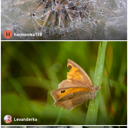
H
harmonika138
Levanderka