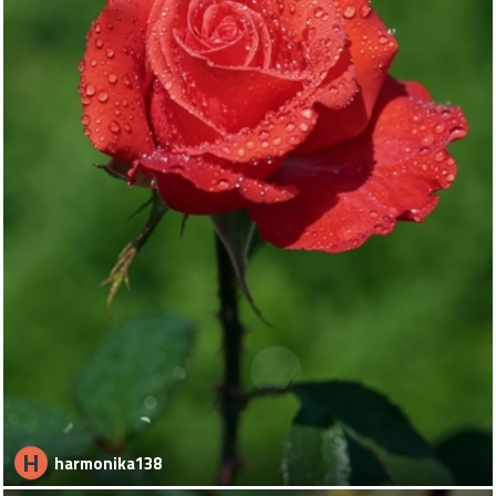
H
harmonika138