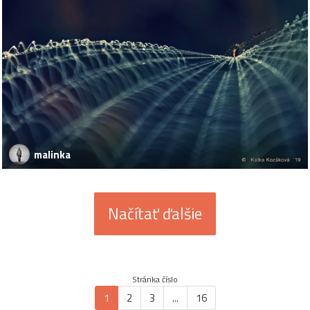
malinka
Načítať ďalšie
Stránka číslo
1
2
3
...
16