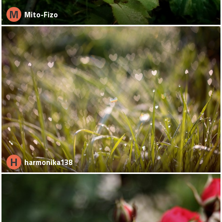
M
Mito-Fizo
H
harmonika138