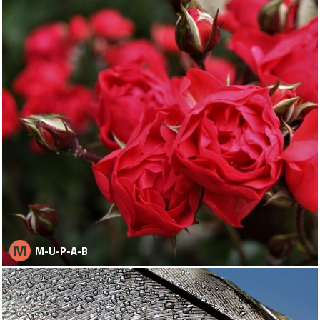
M
M-U-P-A-B