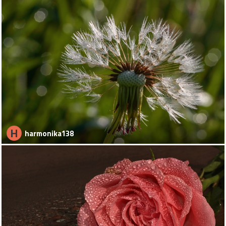
H
harmonika138