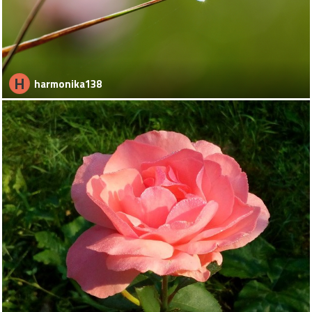
H
harmonika138