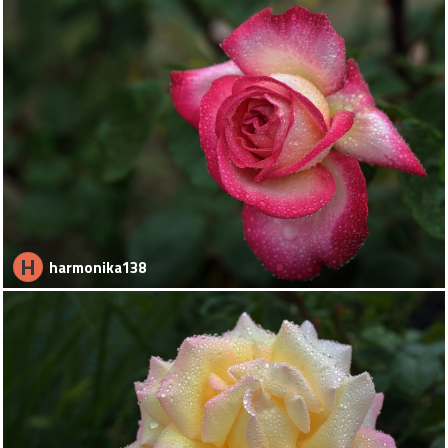
H
harmonika138