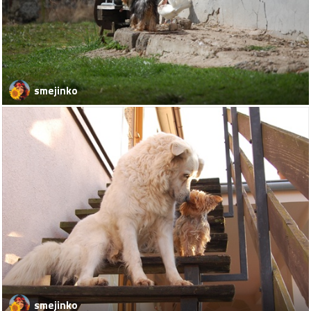
smejinko
smejinko