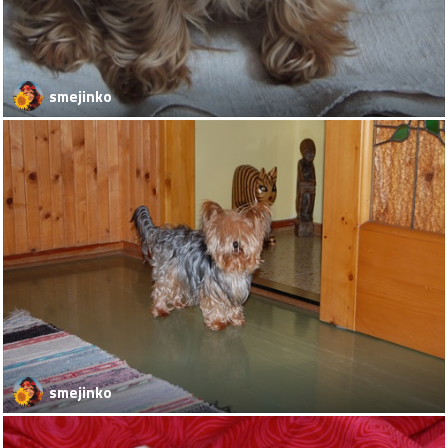
smejinko
smejinko