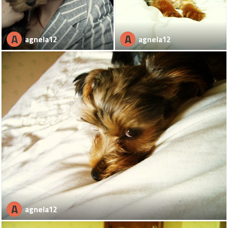
A
A
agnela12
agnela12
A
agnela12