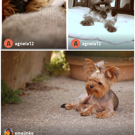
A
A
agnela12
agnela12
smejinko