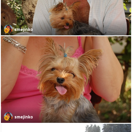
smejinko
smejinko