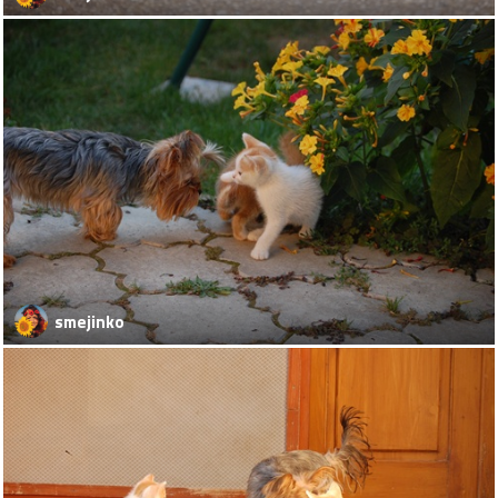
smejinko