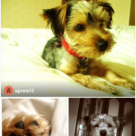
A
agnela12