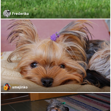
Frederika
smejinko