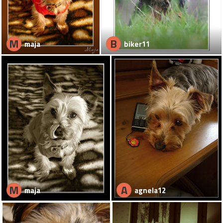
M
B
maja
biker11
M
A
maja
agnela12