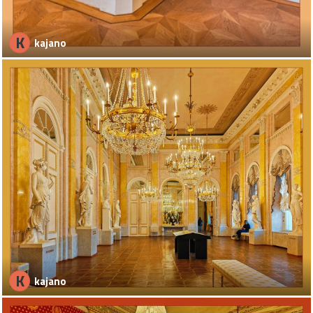
K
kajano
K
kajano