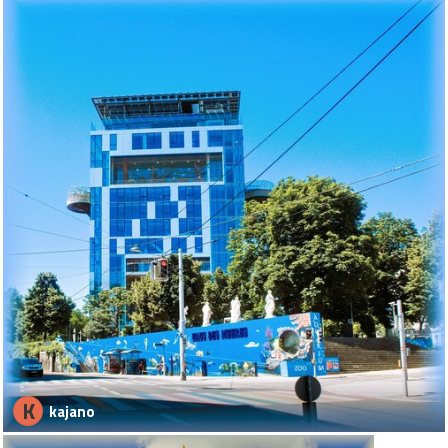
K
kajano