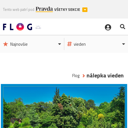
Tento web patrí pod
VŠETKY SEKCIE
Najnovšie
vieden
nálepka vieden
Flog