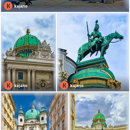
K
kajano
K
K
kajano
kajano