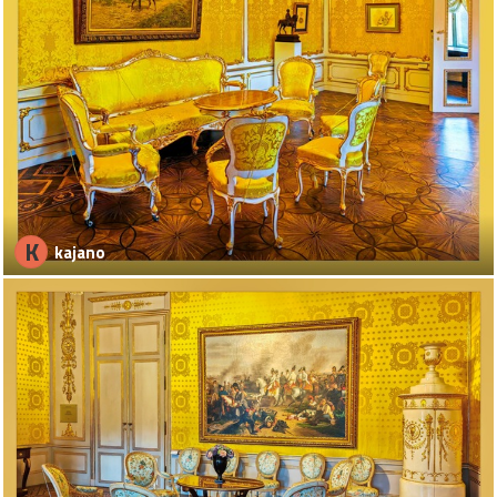
K
kajano