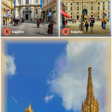
K
K
kajano
kajano