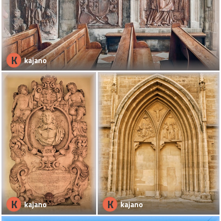
K
kajano
K
K
kajano
kajano