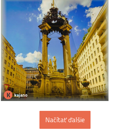
K
kajano
Načítať ďalšie