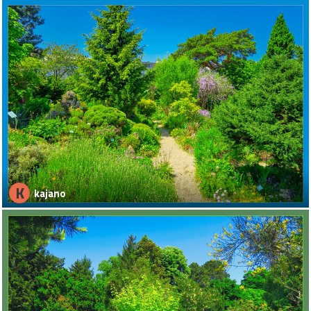
K
kajano