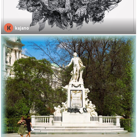
K
kajano