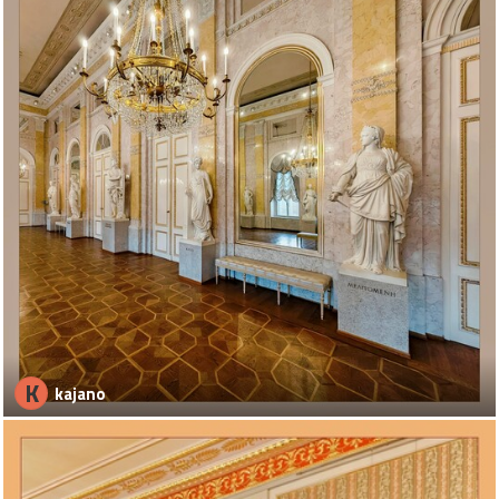
K
kajano