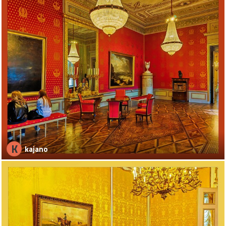
K
kajano