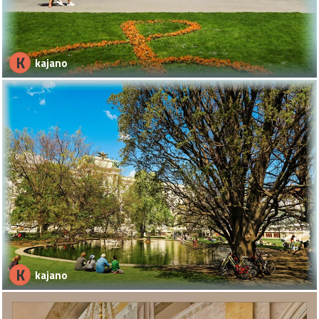
K
kajano
K
kajano