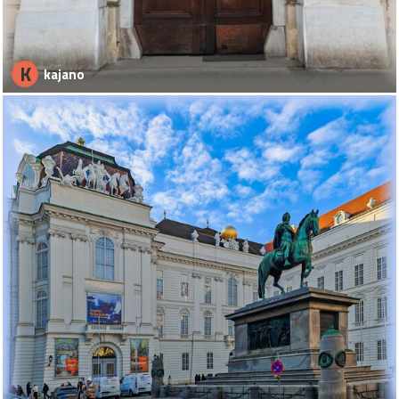
K
kajano