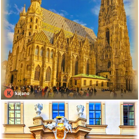
K
kajano