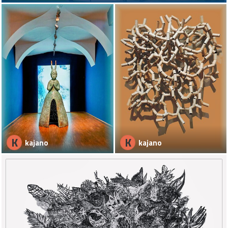
K
K
kajano
kajano