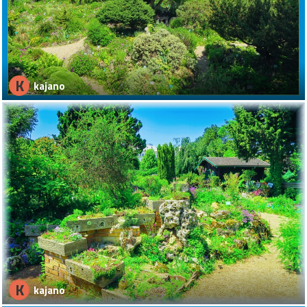
K
kajano
K
kajano