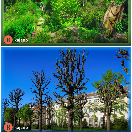
K
kajano
K
kajano