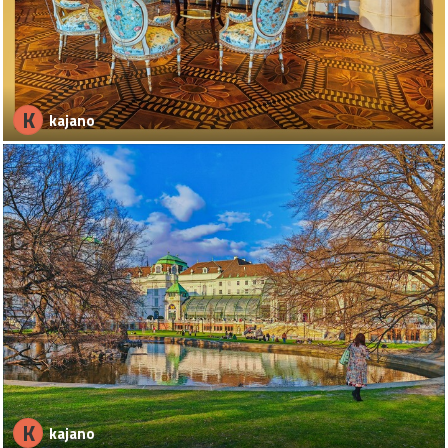
K
kajano
K
kajano