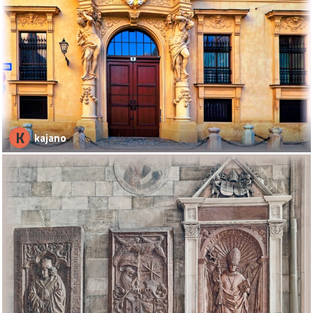
K
kajano