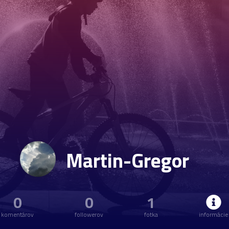
Martin-Gregor
0
0
1
komentárov
followerov
fotka
informácie