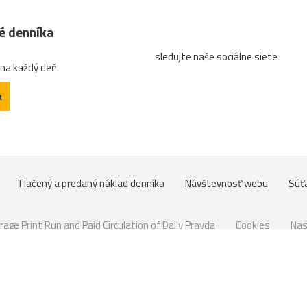
né denníka
sledujte naše sociálne siete
 na každý deň
a
Tlačený a predaný náklad denníka
Návštevnosť webu
Súť
rage Print Run and Paid Circulation of Daily Pravda
Cookies
Nas