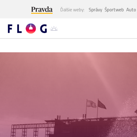
Ďalšie weby:
Správy
Športweb
Auto