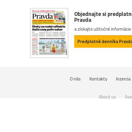
Objednajte si predplat
Pravda
a získajte užitočné informácie
Predplatné denníka Pravd
O nás
Kontakty
Inzercia
About us
Ave