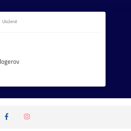
Uložené
logerov