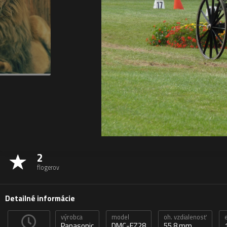
2
flogerov
Detailné informácie
výrobca
model
oh. vzdialenosť
Panasonic
DMC-FZ28
55,8 mm