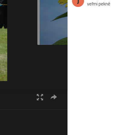
J
veľmi pekné