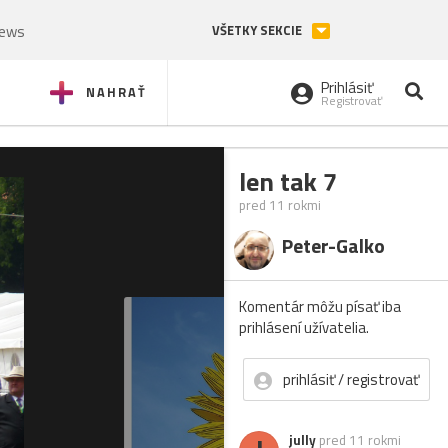
News
VŠETKY SEKCIE
Prihlásiť
NAHRAŤ
Registrovať
len tak 7
pred 11 rokmi
Peter-Galko
Komentár môžu písať iba
prihlásení užívatelia.
prihlásiť / registrovať
jully
pred 11 rokmi