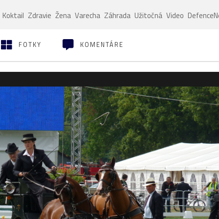
Koktail
Zdravie
Žena
Varecha
Záhrada
Užitočná
Video
Defence
FOTKY
KOMENTÁRE