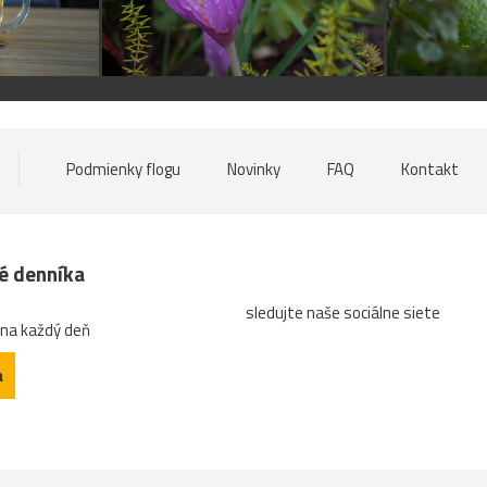
Podmienky flogu
Novinky
FAQ
Kontakt
né denníka
sledujte naše sociálne siete
 na každý deň
a