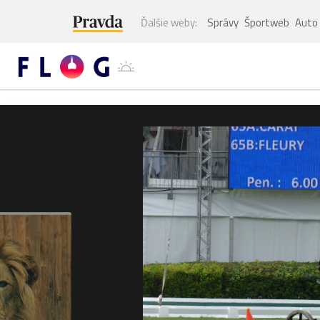
Ďalšie weby:
Správy
Športweb
Auto