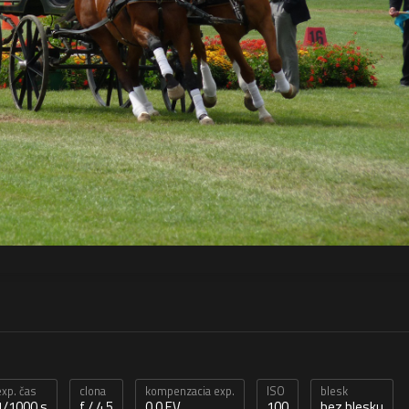
exp. čas
clona
kompenzacia exp.
ISO
blesk
1/1000 s
f / 4,5
0,0 EV
100
bez blesku