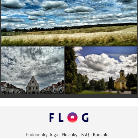
S
simens
pred 17 rokmi
a to sa dá ako urobiť?
J
Juraj
pred 17 rokmi
treba experimentovať,:-))))
Maaaaam
pred 17 rokmi
waw
V
viva-7
pred 17 rokmi
je to moc zaujimave
D
druwides
pred 17 rokmi
Podarené, zaujímavé.
ruth
pred 17 rokmi
naozaj efektné
babybell
pred 17 rokmi
vetrík no teda, toto sa ti ako podarilo poskladať ?
efektné, som si myslela že to je nejaký hrad 5*
Podmienky flogu
Novinky
FAQ
Kontakt