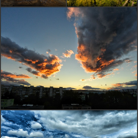
to niekde na dedine, ale tie vezicky mi nepasovali k
tomu....:-D:-D:-D.... super si to vymyslela....;-)
Jarmila
pred 17 rokmi
je to veľmi zaujímavé
J
jaruna
pred 17 rokmi
zaujímavo si to urobila
konvalinka
pred 17 rokmi
***** :-)
M
Marta
pred 17 rokmi
nádherný experiment
Vetrik
pred 17 rokmi
ďakujem všetkým..
ivasch
pred 17 rokmi
simens... aj ja sa len čudujem.. možno sa aj my časom
naučíme.....ale Vetrík pekne zmixovala naše Košice