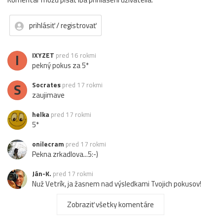
prihlásiť / registrovať
I
IXYZET
pred 16 rokmi
pekný pokus za 5*
S
Socrates
pred 17 rokmi
zaujimave
helka
pred 17 rokmi
5*
onilecram
pred 17 rokmi
Pekna zrkadlova...5:-)
Ján-K.
pred 17 rokmi
Nuž Vetrík, ja žasnem nad výsledkami Tvojich pokusov!
Naozaj pekné a zaujímavé! Aj mne to na prvý pohľad
pripomenulo hrad, alebo čosi také a až potom som sa
Zobraziť všetky komentáre
rozkukal ...:-)