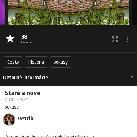
38
flogerov
Cesty
Historia
pokusy
Detailné informácie
Staré a nové
pred 17 rokmi
pokusy.
Vetrik
Komentár môžu písať iba prihlásení užívatelia.