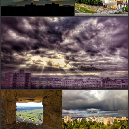
Vetrik
pred 17 rokmi
Ďakujem Ti naozaj.. majster určite nie som, skúsenosti
skoro žiadne, fotak slabý.. ale snaha veĺká
F
furčake
pred 17 rokmi
Dedo mi tu hovorí, že učni chodia ku majstrom, učitelia sú
vraj skôr teoretici
jufe111
pred 17 rokmi
velmi pekne. zaujalo
Vetrik
pred 17 rokmi
Furčake: nemôžem robiť učiteĺku, keď ja sama som
učnica:-)))). Ale ďakujem
jajta
pred 17 rokmi
pekne si to urobila :-)
F
furčake
pred 17 rokmi
Krásna práca, asi prídem za učňa
T
tuxxer
pred 17 rokmi
na prvy pohlad som to ani nespoznal.... som myslel, ze je